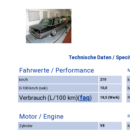
Technische Daten / Specif
Fahrwerte / Performance
M
km/h
210
k
0-100 km/h (sek)
10,0
M
faq
Verbrauch (L/100 km)
(
)
R
18,5 (Werk)
Motor / Engine
P
Zylinder
V8
K