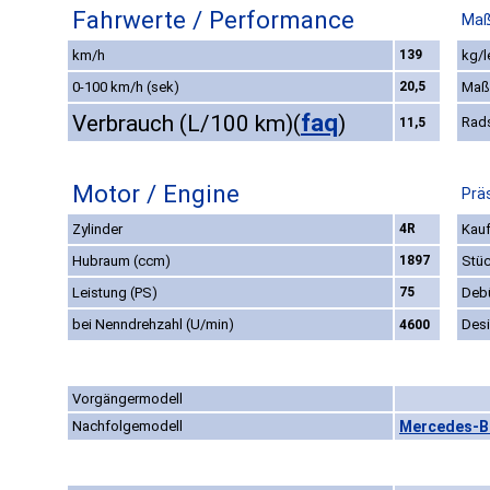
Fahrwerte / Performance
Maß
km/h
139
kg/l
0-100 km/h (sek)
20,5
Maß
faq
Verbrauch (L/100 km)
(
)
Rad
11,5
Motor / Engine
Prä
Zylinder
4R
Kauf
Hubraum (ccm)
1897
Stüc
Leistung (PS)
75
Deb
bei Nenndrehzahl (U/min)
Des
4600
Vorgängermodell
Nachfolgemodell
Mercedes-Be