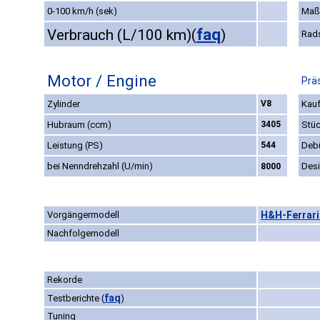
0-100 km/h (sek)
Maß
faq
Verbrauch (L/100 km)
(
)
Rad
Motor / Engine
Prä
Zylinder
V8
Kauf
Hubraum (ccm)
3405
Stüc
Leistung (PS)
544
Deb
bei Nenndrehzahl (U/min)
Des
8000
Vorgängermodell
H&H-Ferrari 
Nachfolgemodell
Rekorde
faq
Testberichte
(
)
Tuning