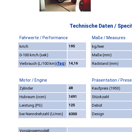
Technische Daten / Specif
Fahrwerte / Performance
Maße / Measures
km/h
195
kg/leer
0-100 km/h (sek)
Maße (mm)
faq
Verbrauch (L/100 km)
(
)
14,16
Radstand (mm)
Motor / Engine
Präsentation / Prese
Zylinder
4R
Kaufpreis (1953)
Hubraum (ccm)
1491
Stückzahl
Leistung (PS)
125
Debüt
bei Nenndrehzahl (U/min)
Design
6300
Vorgängermodell