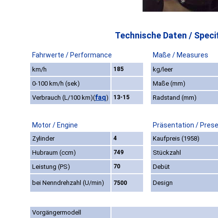
Technische Daten / Specif
Fahrwerte / Performance
Maße / Measures
km/h
185
kg/leer
0-100 km/h (sek)
Maße (mm)
faq
Verbrauch (L/100 km)
(
)
13-15
Radstand (mm)
Motor / Engine
Präsentation / Pres
Zylinder
4
Kaufpreis (1958)
Hubraum (ccm)
749
Stückzahl
Leistung (PS)
70
Debüt
bei Nenndrehzahl (U/min)
Design
7500
Vorgängermodell