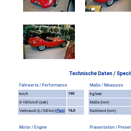
Technische Daten / Specif
Fahrwerte / Performance
Maße / Measures
km/h
190
kg/leer
0-100 km/h (sek)
Maße (mm)
faq
Verbrauch (L/100 km)
(
)
16,0
Radstand (mm)
Motor / Engine
Präsentation / Prese