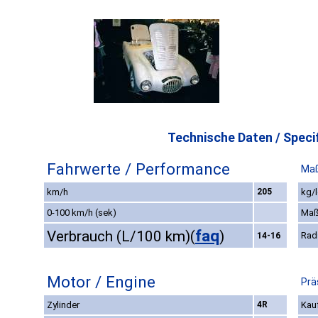
Technische Daten / Specif
Fahrwerte / Performance
Maß
km/h
205
kg/l
0-100 km/h (sek)
Maß
faq
Verbrauch (L/100 km)
(
)
Rad
14-16
Motor / Engine
Prä
Zylinder
4R
Kauf