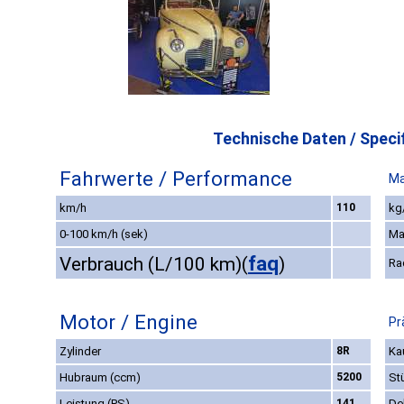
Technische Daten / Specif
Fahrwerte / Performance
Ma
km/h
110
kg
0-100 km/h (sek)
Ma
faq
Verbrauch (L/100 km)
(
)
Ra
Motor / Engine
Pr
Zylinder
8R
Ka
Hubraum (ccm)
5200
St
Leistung (PS)
141
De