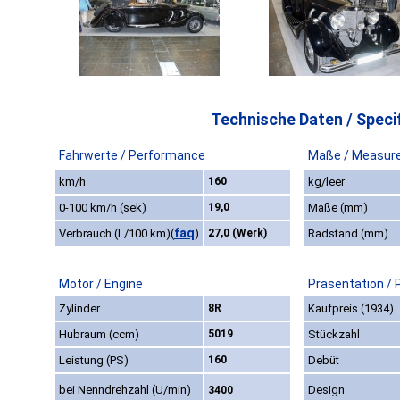
Technische Daten / Specif
Fahrwerte / Performance
Maße / Measur
km/h
160
kg/leer
0-100 km/h (sek)
19,0
Maße (mm)
faq
Verbrauch (L/100 km)
(
)
27,0 (Werk)
Radstand (mm)
Motor / Engine
Präsentation / 
Zylinder
8R
Kaufpreis (1934)
Hubraum (ccm)
5019
Stückzahl
Leistung (PS)
160
Debüt
bei Nenndrehzahl (U/min)
Design
3400