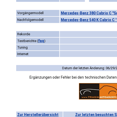
Vorgängermodell
Mercedes-Benz 380 Cabrio C "S
Nachfolgemodell
Mercedes-Benz 540 K Cabrio C 
Rekorde
faq
Testberichte
(
)
Tuning
Internet
Datum der letzten Änderung: 06/29/
Ergänzungen oder Fehler bei den technischen Date
Zur Herstellerübersicht
Zur letzten besuchten S