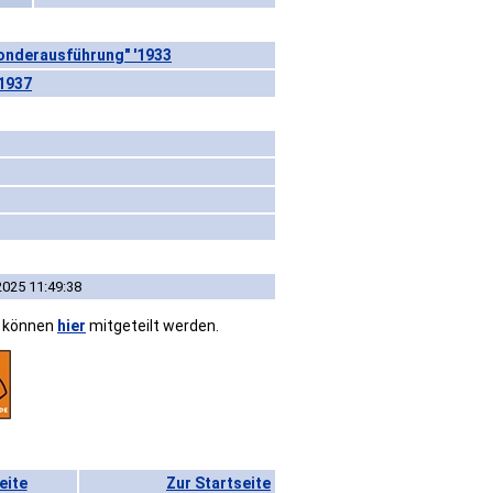
onderausführung" '1933
'1937
2025 11:49:38
n können
hier
mitgeteilt werden.
eite
Zur Startseite