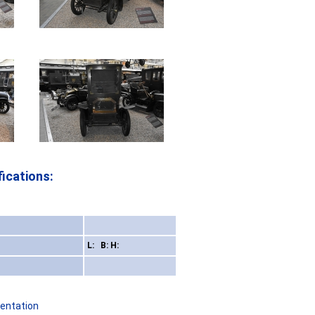
ications:
L: B: H:
sentation