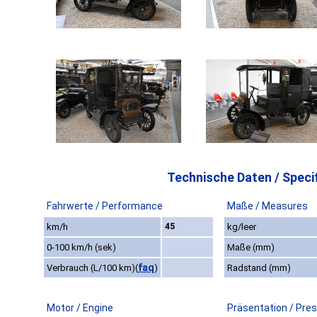
Technische Daten / Specif
Fahrwerte / Performance
Maße / Measures
km/h
45
kg/leer
0-100 km/h (sek)
Maße (mm)
faq
Verbrauch (L/100 km)
(
)
Radstand (mm)
Motor / Engine
Präsentation / Pre