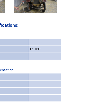
ications:
L: B: H:
sentation