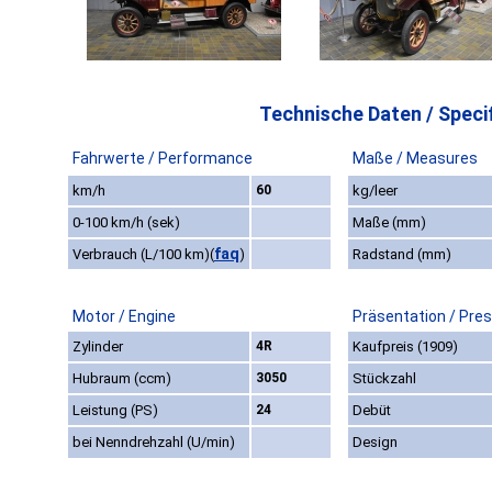
Technische Daten / Specif
Fahrwerte / Performance
Maße / Measures
km/h
60
kg/leer
0-100 km/h (sek)
Maße (mm)
faq
Verbrauch (L/100 km)
(
)
Radstand (mm)
Motor / Engine
Präsentation / Pre
Zylinder
4R
Kaufpreis (1909)
Hubraum (ccm)
3050
Stückzahl
Leistung (PS)
24
Debüt
bei Nenndrehzahl (U/min)
Design