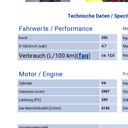
Technische Daten / Specif
Fahrwerte / Performance
Ma
km/h
250
kg/
0-100 km/h (sek)
4,7
Ma
faq
Verbrauch (L/100 km)
(
)
Ra
ca. 12,0
Motor / Engine
Pr
Zylinder
V6
Kau
Hubraum (ccm)
2967
St
Leistung (PS)
240
De
bei Nenndrehzahl (U/min)
De
6150
Vorgängermodell