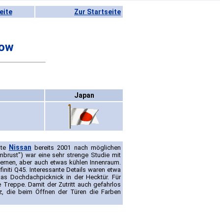
eite
Zur Startseite
bow
Japan
Nissan
hte
bereits 2001 nach möglichen
brust") war eine sehr strenge Studie mit
ernen, aber auch etwas kühlen Innenraum.
initi Q45. Interessante Details waren etwa
as Dochdachpicknick in der Hecktür. Für
 Treppe. Damit der Zutritt auch gefahrlos
lz, die beim Öffnen der Türen die Farben