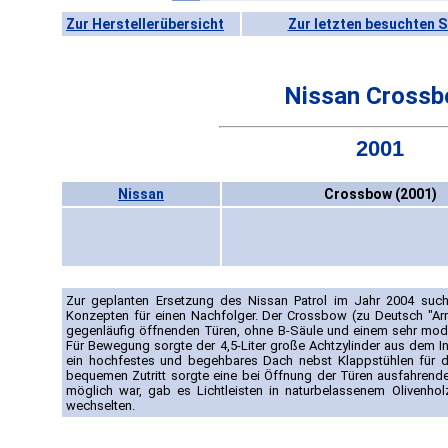
Zur Herstellerübersicht
Zur letzten besuchten S
Nissan Cross
2001
Nissan
Crossbow (2001)
Zur geplanten Ersetzung des Nissan Patrol im Jahr 2004 suc
Konzepten für einen Nachfolger. Der Crossbow (zu Deutsch "Arm
gegenläufig öffnenden Türen, ohne B-Säule und einem sehr mod
Für Bewegung sorgte der 4,5-Liter große Achtzylinder aus dem Inf
ein hochfestes und begehbares Dach nebst Klappstühlen für d
bequemen Zutritt sorgte eine bei Öffnung der Türen ausfahrende
möglich war, gab es Lichtleisten in naturbelassenem Olivenho
wechselten.