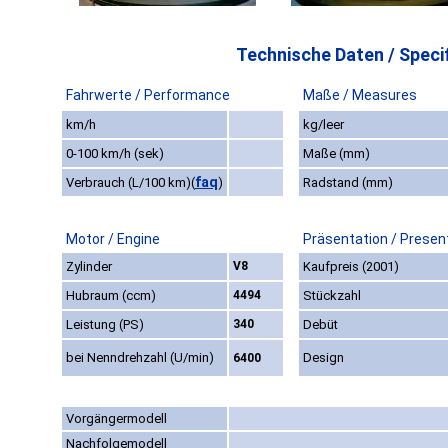
Technische Daten / Specif
Fahrwerte / Performance
Maße / Measures
km/h
kg/leer
0-100 km/h (sek)
Maße (mm)
faq
Verbrauch (L/100 km)
(
)
Radstand (mm)
Motor / Engine
Präsentation / Presen
Zylinder
V8
Kaufpreis (2001)
Hubraum (ccm)
4494
Stückzahl
Leistung (PS)
340
Debüt
bei Nenndrehzahl (U/min)
Design
6400
Vorgängermodell
Nachfolgemodell