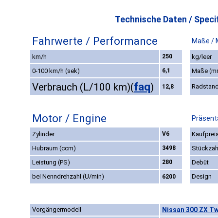
Technische Daten / Specif
Fahrwerte / Performance
Maße / 
km/h
250
kg/leer
0-100 km/h (sek)
6,1
Maße (m
faq
Verbrauch (L/100 km)
(
)
Radstan
12,8
Motor / Engine
Präsenta
Zylinder
V6
Kaufpreis
Hubraum (ccm)
3498
Stückzah
Leistung (PS)
280
Debüt
bei Nenndrehzahl (U/min)
Design
6200
Vorgängermodell
Nissan 300 ZX Tw