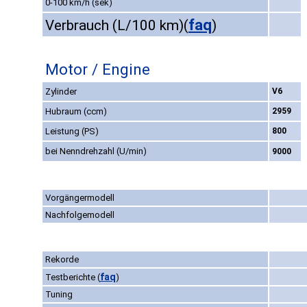
0-100 km/h (sek)
faq
Verbrauch (L/100 km)
(
)
Motor / Engine
Zylinder
V6
Hubraum (ccm)
2959
Leistung (PS)
800
bei Nenndrehzahl (U/min)
9000
Vorgängermodell
Nachfolgemodell
Rekorde
faq
Testberichte
(
)
Tuning