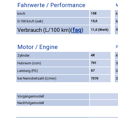
Fahrwerte / Performance
M
km/h
158
k
0-100 km/h (sek)
15,0
M
faq
Verbrauch (L/100 km)
(
)
R
11,0 (Werk)
Motor / Engine
P
Zylinder
4R
K
Hubraum (ccm)
791
S
Leistung (PS)
67
D
bei Nenndrehzahl (U/min)
D
7570
Vorgängermodell
Nachfolgemodell