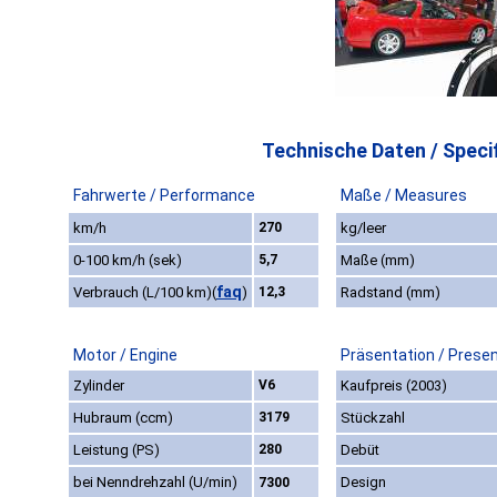
Technische Daten / Specif
Fahrwerte / Performance
Maße / Measures
km/h
270
kg/leer
0-100 km/h (sek)
5,7
Maße (mm)
faq
Verbrauch (L/100 km)
(
)
12,3
Radstand (mm)
Motor / Engine
Präsentation / Prese
Zylinder
V6
Kaufpreis (2003)
Hubraum (ccm)
3179
Stückzahl
Leistung (PS)
280
Debüt
bei Nenndrehzahl (U/min)
Design
7300