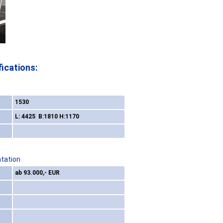
ications:
1530
L: 4425 B:1810 H:1170
ntation
ab 93.000,- EUR