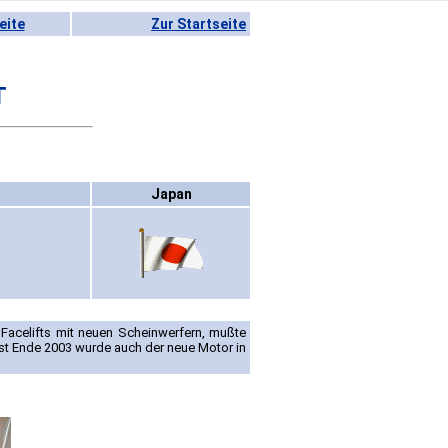
eite
Zur Startseite
T
Japan
acelifts mit neuen Scheinwerfern, mußte
rst Ende 2003 wurde auch der neue Motor in