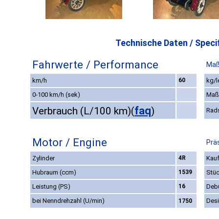
Technische Daten / Specif
Fahrwerte / Performance
Maß
km/h
60
kg/l
0-100 km/h (sek)
Maß
faq
Verbrauch (L/100 km)
(
)
Rad
Motor / Engine
Prä
Zylinder
4R
Kauf
Hubraum (ccm)
1539
Stüc
Leistung (PS)
16
Deb
bei Nenndrehzahl (U/min)
Des
1750