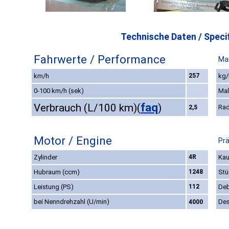
Technische Daten / Specif
Fahrwerte / Performance
Ma
km/h
257
kg/
0-100 km/h (sek)
Ma
faq
Verbrauch (L/100 km)
(
)
Rad
2,5
Motor / Engine
Prä
Zylinder
4R
Kau
Hubraum (ccm)
1248
Stü
Leistung (PS)
112
Deb
bei Nenndrehzahl (U/min)
Des
4000