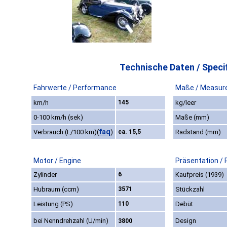
Technische Daten / Specif
Fahrwerte / Performance
Maße / Measur
km/h
145
kg/leer
0-100 km/h (sek)
Maße (mm)
faq
Verbrauch (L/100 km)
(
)
ca. 15,5
Radstand (mm)
Motor / Engine
Präsentation / 
Zylinder
6
Kaufpreis (1939)
Hubraum (ccm)
3571
Stückzahl
Leistung (PS)
110
Debüt
bei Nenndrehzahl (U/min)
Design
3800