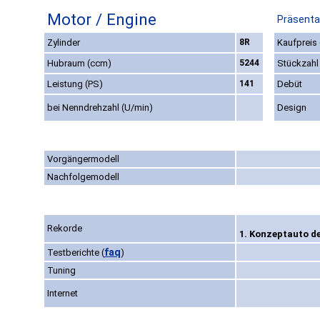
Motor / Engine
Präsenta
Zylinder
8R
Kaufpreis 
Hubraum (ccm)
5244
Stückzahl
Leistung (PS)
141
Debüt
bei Nenndrehzahl (U/min)
Design
Vorgängermodell
Nachfolgemodell
Rekorde
1. Konzeptauto d
faq
Testberichte
(
)
Tuning
Internet