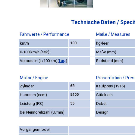
Technische Daten / Specif
Fahrwerte / Performance
Maße / Measures
km/h
100
kg/leer
0-100 km/h (sek)
Maße (mm)
faq
Verbrauch (L/100 km)
(
)
Radstand (mm)
Motor / Engine
Präsentation / Pres
Zylinder
6R
Kaufpreis (1916)
Hubraum (ccm)
5400
Stückzahl
Leistung (PS)
55
Debüt
bei Nenndrehzahl (U/min)
Design
Vorgängermodell