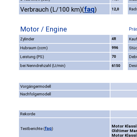
faq
Verbrauch (L/100 km)
(
)
Rad
12,0
Motor / Engine
Prä
Zylinder
4R
Kauf
Hubraum (ccm)
996
Stüc
Leistung (PS)
70
Deb
bei Nenndrehzahl (U/min)
Des
6150
Vorgängermodell
Nachfolgemodell
Rekorde
Motor Klassi
faq
Testberichte
(
)
Oldtimer Mar
Motor Klassik