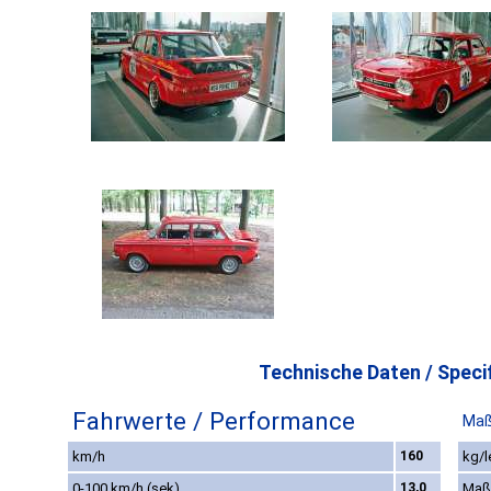
Technische Daten / Specif
Fahrwerte / Performance
Maß
km/h
160
kg/l
0-100 km/h (sek)
13,0
Maß