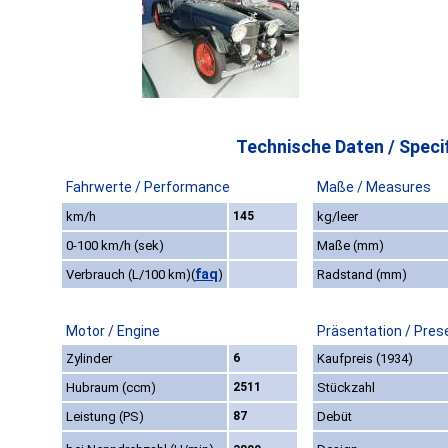
Technische Daten / Specif
Fahrwerte / Performance
Maße / Measures
km/h
145
kg/leer
0-100 km/h (sek)
Maße (mm)
faq
Verbrauch (L/100 km)
(
)
Radstand (mm)
Motor / Engine
Präsentation / Pres
Zylinder
6
Kaufpreis (1934)
Hubraum (ccm)
2511
Stückzahl
Leistung (PS)
87
Debüt