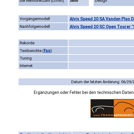
bei Nenndrehzahl (U/min)
Design
3800
Vorgängermodell
Alvis Speed 20 SA Vanden Plas 
Nachfolgemodell
Alvis Speed 20 SC Open Tourer '
Rekorde
faq
Testberichte
(
)
Tuning
Internet
Datum der letzten Änderung: 06/29/
Ergänzungen oder Fehler bei den technischen Date