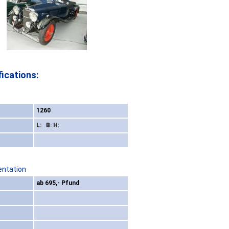
ications:
1260
L: B: H:
entation
ab 695,- Pfund