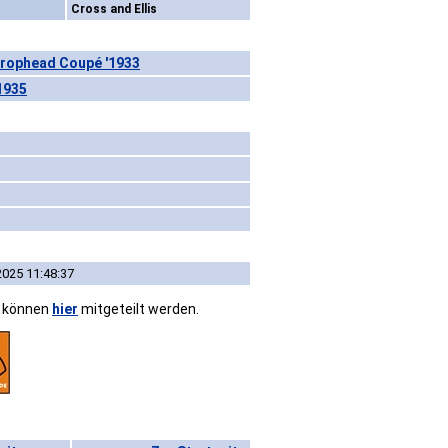
Cross and Ellis
Drophead Coupé '1933
1935
2025 11:48:37
n können
hier
mitgeteilt werden.