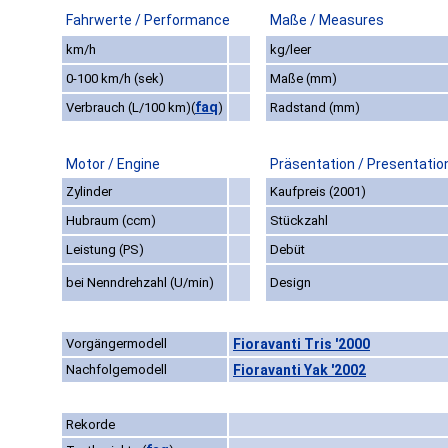
Fahrwerte / Performance
Maße / Measures
km/h
kg/leer
0-100 km/h (sek)
Maße (mm)
faq
Verbrauch (L/100 km)
(
)
Radstand (mm)
Motor / Engine
Präsentation / Presentatio
Zylinder
Kaufpreis (2001)
Hubraum (ccm)
Stückzahl
Leistung (PS)
Debüt
bei Nenndrehzahl (U/min)
Design
Vorgängermodell
Fioravanti Tris '2000
Nachfolgemodell
Fioravanti Yak '2002
Rekorde