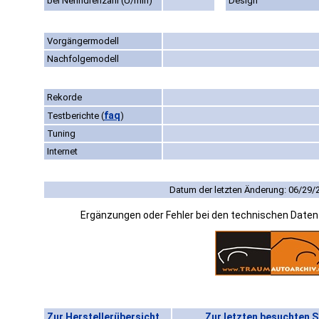
bei Nenndrehzahl (U/min)
Design
Vorgängermodell
Nachfolgemodell
Rekorde
faq
Testberichte
(
)
Tuning
Internet
Datum der letzten Änderung: 06/29/
Ergänzungen oder Fehler bei den technischen Date
Zur Herstellerübersicht
Zur letzten besuchten S