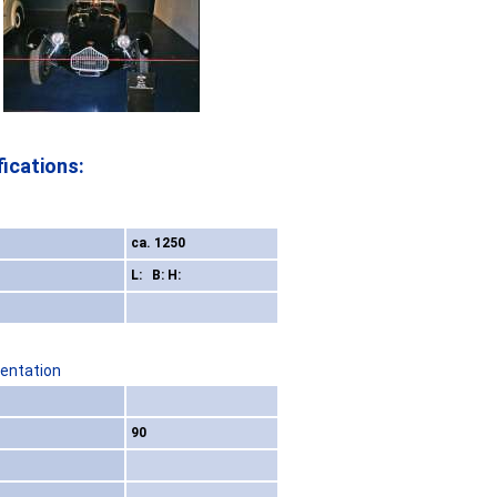
ications:
ca. 1250
L: B: H:
sentation
90