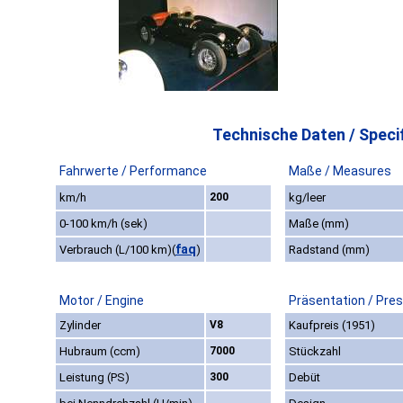
Technische Daten / Specif
Fahrwerte / Performance
Maße / Measures
km/h
200
kg/leer
0-100 km/h (sek)
Maße (mm)
faq
Verbrauch (L/100 km)
(
)
Radstand (mm)
Motor / Engine
Präsentation / Pre
Zylinder
V8
Kaufpreis (1951)
Hubraum (ccm)
7000
Stückzahl
Leistung (PS)
300
Debüt