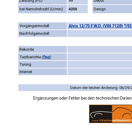
Leistung (PS)
55
Debüt
bei Nenndrehzahl (U/min)
Design
4250
Vorgängermodell
Alvis 12/75 F.W.D. (VIN 7128) '19
Nachfolgemodell
Rekorde
faq
Testberichte
(
)
Tuning
Internet
Datum der letzten Änderung: 06/29/
Ergänzungen oder Fehler bei den technischen Date