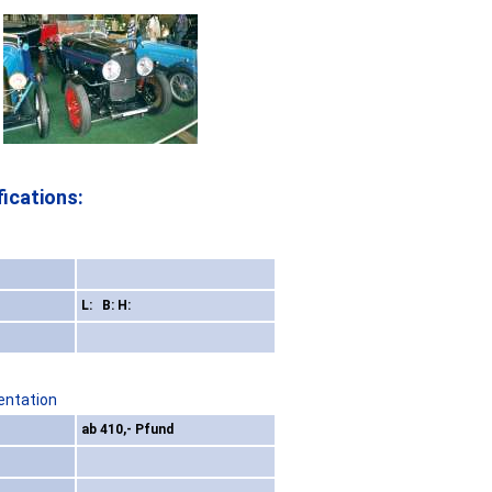
ications:
L: B: H:
entation
ab 410,- Pfund