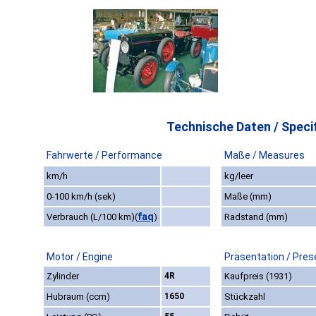
Technische Daten / Specif
Fahrwerte / Performance
Maße / Measures
km/h
kg/leer
0-100 km/h (sek)
Maße (mm)
faq
Verbrauch (L/100 km)
(
)
Radstand (mm)
Motor / Engine
Präsentation / Pres
Zylinder
4R
Kaufpreis (1931)
Hubraum (ccm)
1650
Stückzahl