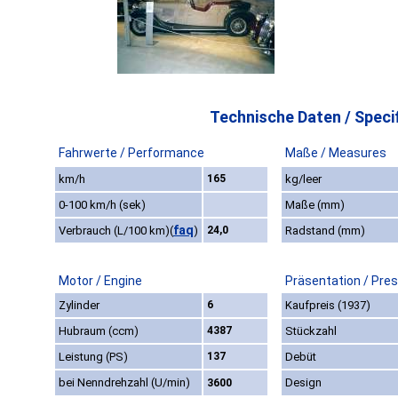
Technische Daten / Specif
Fahrwerte / Performance
Maße / Measures
km/h
165
kg/leer
0-100 km/h (sek)
Maße (mm)
faq
Verbrauch (L/100 km)
(
)
24,0
Radstand (mm)
Motor / Engine
Präsentation / Pre
Zylinder
6
Kaufpreis (1937)
Hubraum (ccm)
4387
Stückzahl
Leistung (PS)
137
Debüt
bei Nenndrehzahl (U/min)
Design
3600