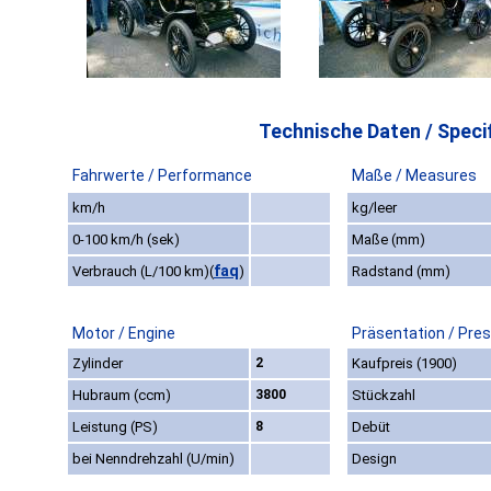
Technische Daten / Specif
Fahrwerte / Performance
Maße / Measures
km/h
kg/leer
0-100 km/h (sek)
Maße (mm)
faq
Verbrauch (L/100 km)
(
)
Radstand (mm)
Motor / Engine
Präsentation / Pre
Zylinder
2
Kaufpreis (1900)
Hubraum (ccm)
3800
Stückzahl
Leistung (PS)
8
Debüt
bei Nenndrehzahl (U/min)
Design