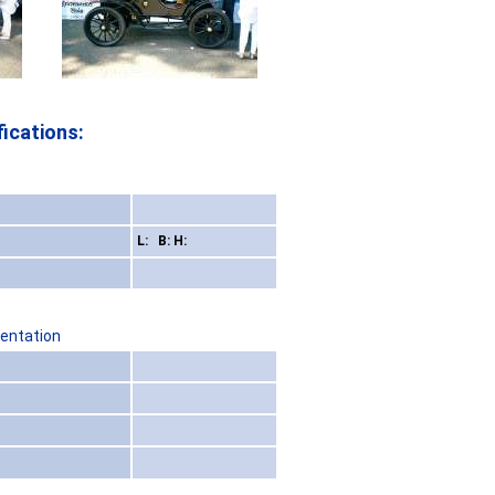
ications:
L: B: H:
sentation