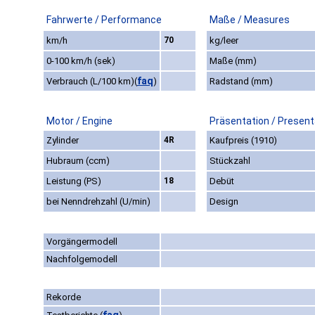
Fahrwerte / Performance
Maße / Measures
km/h
70
kg/leer
0-100 km/h (sek)
Maße (mm)
faq
Verbrauch (L/100 km)
(
)
Radstand (mm)
Motor / Engine
Präsentation / Present
Zylinder
4R
Kaufpreis (1910)
Hubraum (ccm)
Stückzahl
Leistung (PS)
18
Debüt
bei Nenndrehzahl (U/min)
Design
Vorgängermodell
Nachfolgemodell
Rekorde