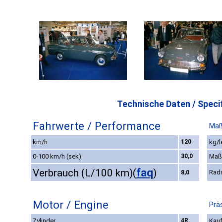
Technische Daten / Specif
Fahrwerte / Performance
Maß
km/h
120
kg/l
0-100 km/h (sek)
30,0
Maß
faq
Verbrauch (L/100 km)
(
)
Rad
8,0
Motor / Engine
Prä
Zylinder
4R
Kauf