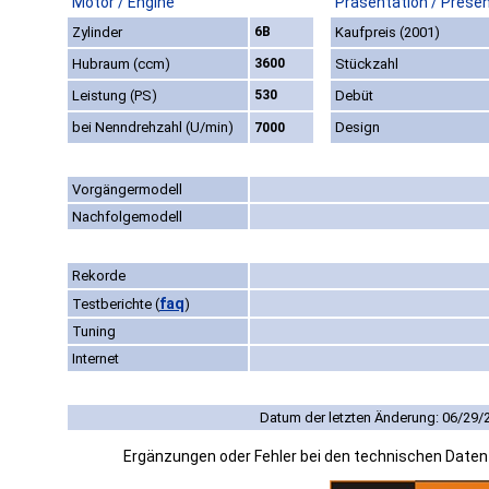
Motor / Engine
Präsentation / Prese
Zylinder
6B
Kaufpreis (2001)
Hubraum (ccm)
3600
Stückzahl
Leistung (PS)
530
Debüt
bei Nenndrehzahl (U/min)
Design
7000
Vorgängermodell
Nachfolgemodell
Rekorde
faq
Testberichte
(
)
Tuning
Internet
Datum der letzten Änderung: 06/29/
Ergänzungen oder Fehler bei den technischen Date