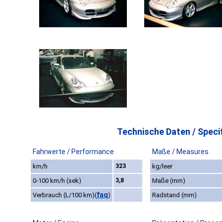
Technische Daten / Specif
Fahrwerte / Performance
Maße / Measures
km/h
323
kg/leer
0-100 km/h (sek)
3,8
Maße (mm)
faq
Verbrauch (L/100 km)
(
)
Radstand (mm)