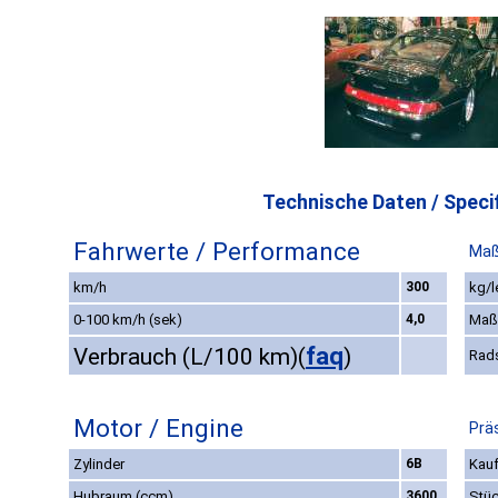
Technische Daten / Specif
Fahrwerte / Performance
Maß
km/h
300
kg/l
0-100 km/h (sek)
4,0
Maß
faq
Verbrauch (L/100 km)
(
)
Rad
Motor / Engine
Prä
Zylinder
6B
Kauf
Hubraum (ccm)
3600
Stüc