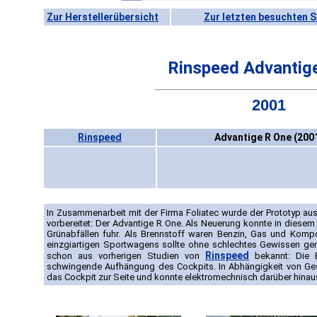
Zur Herstellerübersicht
Zur letzten besuchten S
Rinspeed Advantig
2001
Rinspeed
Advantige R One (200
In Zusammenarbeit mit der Firma Foliatec wurde der Prototyp 
vorbereitet: Der Advantige R One. Als Neuerung konnte in diesem 
Grünabfällen fuhr. Als Brennstoff waren Benzin, Gas und Kom
einzgiartigen Sportwagens sollte ohne schlechtes Gewissen geni
Rinspeed
schon aus vorherigen Studien von
bekannt: Die E
schwingende Aufhängung des Cockpits. In Abhängigkeit von Gesc
das Cockpit zur Seite und konnte elektromechnisch darüber hin