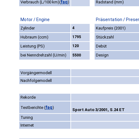
faq
Verbrauch (L/100 km)
(
)
Radstand (mm)
Motor / Engine
Präsentation / Prese
Zylinder
4
Kaufpreis (2001)
Hubraum (ccm)
1795
Stückzahl
Leistung (PS)
120
Debüt
bei Nenndrehzahl (U/min)
Design
5500
Vorgängermodell
Nachfolgemodell
Rekorde
faq
Testberichte
(
)
Sport Auto 3/2001, S.24 ET
Tuning
Internet