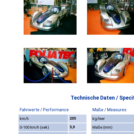
Technische Daten / Specif
Fahrwerte / Performance
Maße / Measures
km/h
205
kg/leer
0-100 km/h (sek)
5,9
Maße (mm)