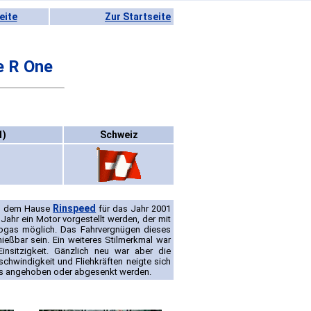
eite
Zur Startseite
e R One
1)
Schweiz
Rinspeed
aus dem Hause
für das Jahr 2001
Jahr ein Motor vorgestellt werden, der mit
pogas möglich. Das Fahrvergnügen dieses
eßbar sein. Ein weiteres Stilmerkmal war
insitzigkeit. Gänzlich neu war aber die
hwindigkeit und Fliehkräften neigte sich
aus angehoben oder abgesenkt werden.