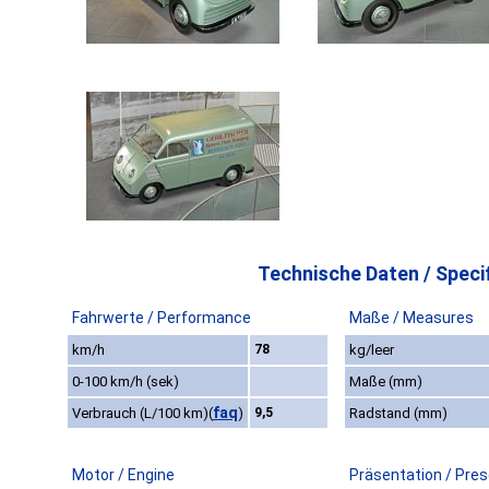
Technische Daten / Specif
Fahrwerte / Performance
Maße / Measures
km/h
78
kg/leer
0-100 km/h (sek)
Maße (mm)
faq
Verbrauch (L/100 km)
(
)
9,5
Radstand (mm)
Motor / Engine
Präsentation / Pre