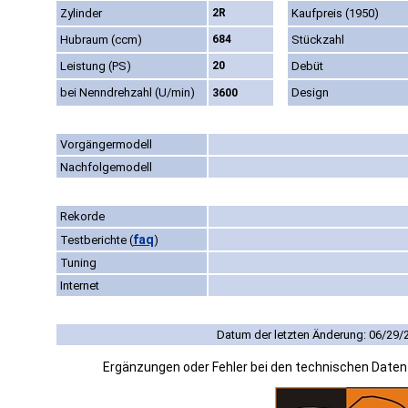
Zylinder
2R
Kaufpreis (1950)
Hubraum (ccm)
684
Stückzahl
Leistung (PS)
20
Debüt
bei Nenndrehzahl (U/min)
Design
3600
Vorgängermodell
Nachfolgemodell
Rekorde
faq
Testberichte
(
)
Tuning
Internet
Datum der letzten Änderung: 06/29/
Ergänzungen oder Fehler bei den technischen Date