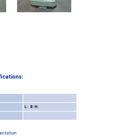
ications:
L: B: H:
sentation