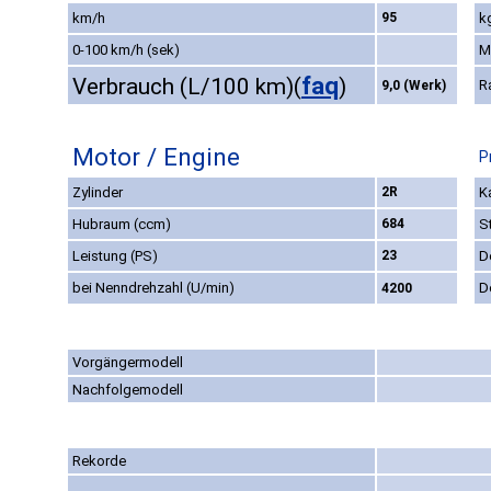
km/h
95
k
0-100 km/h (sek)
M
faq
Verbrauch (L/100 km)
(
)
R
9,0 (Werk)
Motor / Engine
P
Zylinder
2R
K
Hubraum (ccm)
684
S
Leistung (PS)
23
D
bei Nenndrehzahl (U/min)
D
4200
Vorgängermodell
Nachfolgemodell
Rekorde