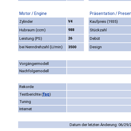
Motor / Engine
Präsentation / Prese
Zylinder
V4
Kaufpreis (1935)
Hubraum (ccm)
988
Stückzahl
Leistung (PS)
26
Debüt
bei Nenndrehzahl (U/min)
Design
3500
Vorgängermodell
Nachfolgemodell
Rekorde
faq
Testberichte
(
)
Tuning
Internet
Datum der letzten Änderung: 06/29/