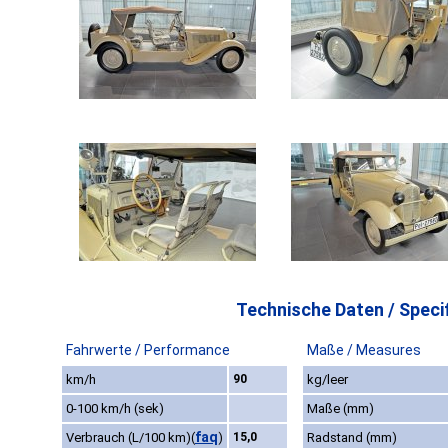
Technische Daten / Specif
Fahrwerte / Performance
Maße / Measures
km/h
90
kg/leer
0-100 km/h (sek)
Maße (mm)
faq
Verbrauch (L/100 km)
(
)
15,0
Radstand (mm)