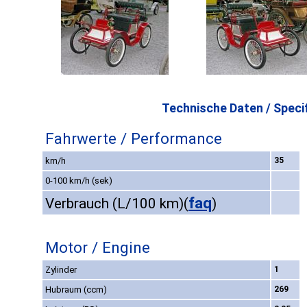
Technische Daten / Specif
Fahrwerte / Performance
km/h
35
0-100 km/h (sek)
faq
Verbrauch (L/100 km)
(
)
Motor / Engine
Zylinder
1
Hubraum (ccm)
269