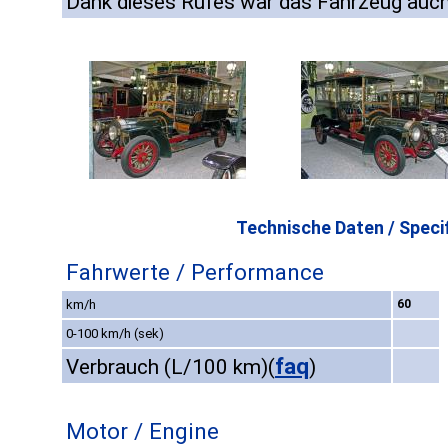
Dank dieses Rufes war das Fahrzeug auch w
Technische Daten / Specif
Fahrwerte / Performance
km/h
60
0-100 km/h (sek)
faq
Verbrauch (L/100 km)
(
)
Motor / Engine