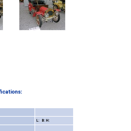
ications:
L: B: H: