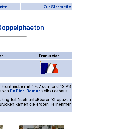
eite
Zur Startseite
Doppelphaeton
on
Frankreich
er Fronthaube mit 1767 ccm und 12 PS
de von
De Dion-Bouton
selbst gebaut.
eking teil. Nach unfaßbaren Strapazen
Brücken kamen die ersten Teilnehmer