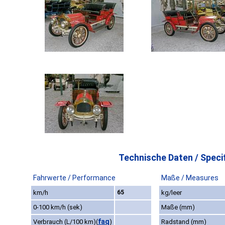
Technische Daten / Specif
Fahrwerte / Performance
Maße / Measures
km/h
65
kg/leer
0-100 km/h (sek)
Maße (mm)
faq
Verbrauch (L/100 km)
(
)
Radstand (mm)