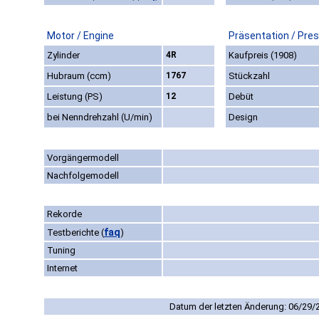
Motor / Engine
Präsentation / Pre
Zylinder
4R
Kaufpreis (1908)
Hubraum (ccm)
1767
Stückzahl
Leistung (PS)
12
Debüt
bei Nenndrehzahl (U/min)
Design
Vorgängermodell
Nachfolgemodell
Rekorde
faq
Testberichte
(
)
Tuning
Internet
Datum der letzten Änderung: 06/29/