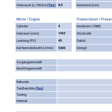
faq
Verbrauch (L/100 km)
(
)
8,0
Radstand (mm)
Motor / Engine
Präsentation / Prese
Zylinder
4
Kaufpreis (1988)
Hubraum (ccm)
1043
Stückzahl
Leistung (PS)
40
Debüt
bei Nenndrehzahl (U/min)
Design
5300
Vorgängermodell
Nachfolgemodell
Rekorde
faq
Testberichte
(
)
Tuning
Internet