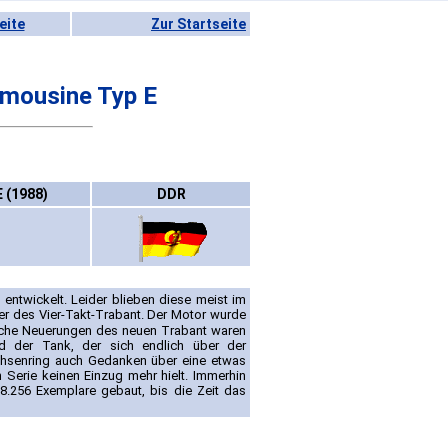
eite
Zur Startseite
imousine Typ E
E (1988)
DDR
ntwickelt. Leider blieben diese meist im
r des Vier-Takt-Trabant. Der Motor wurde
liche Neuerungen des neuen Trabant waren
nd der Tank, der sich endlich über der
achsenring auch Gedanken über eine etwas
Serie keinen Einzug mehr hielt. Immerhin
8.256 Exemplare gebaut, bis die Zeit das