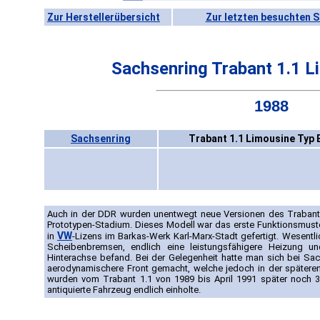
Zur Herstellerübersicht
Zur letzten besuchten S
Sachsenring Trabant 1.1 L
1988
Sachsenring
Trabant 1.1 Limousine Typ 
Auch in der DDR wurden unentwegt neue Versionen des Trabant e
Prototypen-Stadium. Dieses Modell war das erste Funktionsmuste
VW
in
-Lizens im Barkas-Werk Karl-Marx-Stadt gefertigt. Wesent
Scheibenbremsen, endlich eine leistungsfähigere Heizung u
Hinterachse befand. Bei der Gelegenheit hatte man sich bei S
aerodynamischere Front gemacht, welche jedoch in der späteren 
wurden vom Trabant 1.1 von 1989 bis April 1991 später noch 3
antiquierte Fahrzeug endlich einholte.