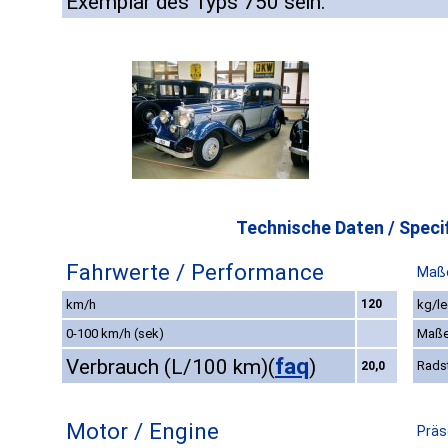
Exemplar des Typs 750 sein.
Technische Daten / Specif
Fahrwerte / Performance
Maße
km/h
120
kg/le
0-100 km/h (sek)
Maße
faq
Verbrauch (L/100 km)
(
)
Rads
20,0
Motor / Engine
Präs