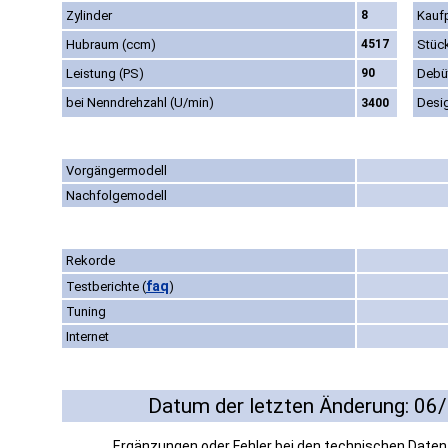
Zylinder
8
Kaufp
Hubraum (ccm)
4517
Stüc
Leistung (PS)
90
Debü
bei Nenndrehzahl (U/min)
Desi
3400
Vorgängermodell
Nachfolgemodell
Rekorde
faq
Testberichte
(
)
Tuning
Internet
Datum der letzten Änderung: 06
Ergänzungen oder Fehler bei den technischen Date