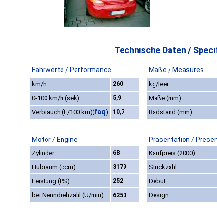
Technische Daten / Specif
Fahrwerte / Performance
Maße / Measures
km/h
260
kg/leer
0-100 km/h (sek)
5,9
Maße (mm)
faq
Verbrauch (L/100 km)
(
)
10,7
Radstand (mm)
Motor / Engine
Präsentation / Prese
Zylinder
6B
Kaufpreis (2000)
Hubraum (ccm)
3179
Stückzahl
Leistung (PS)
252
Debüt
bei Nenndrehzahl (U/min)
Design
6250