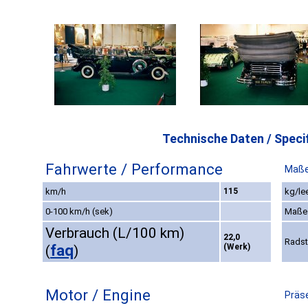
Technische Daten / Specif
Fahrwerte / Performance
Maße
km/h
115
kg/le
0-100 km/h (sek)
Maße
Verbrauch (L/100 km)
22,0
Rads
faq
(Werk)
(
)
Motor / Engine
Präse