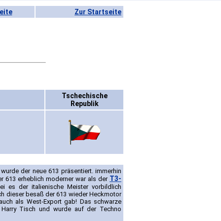
eite
Zur Startseite
Tschechische
Republik
wurde der neue 613 präsentiert. immerhin
T3-
er 613 erheblich moderner war als der
 es der italienische Meister vorbildlich
uch dieser besaß der 613 wieder Heckmotor
auch als West-Export gab! Das schwarze
 Harry Tisch und wurde auf der Techno