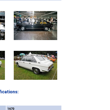
ications:
1670