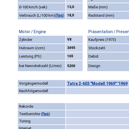
0-100 km/h (sek)
13,0
Maße (mm)
faq
Verbrauch (L/100 km)
(
)
18,0
Radstand (mm)
Motor / Engine
Präsentation / Prese
Zylinder
V8
Kaufpreis (1973)
Hubraum (ccm)
3495
Stückzahl
Leistung (PS)
165
Debüt
bei Nenndrehzahl (U/min)
Design
5200
Vorgängermodell
Tatra 2-603 "Modell 1969" '1969
Nachfolgemodell
Rekorde
faq
Testberichte
(
)
Tuning
Internet