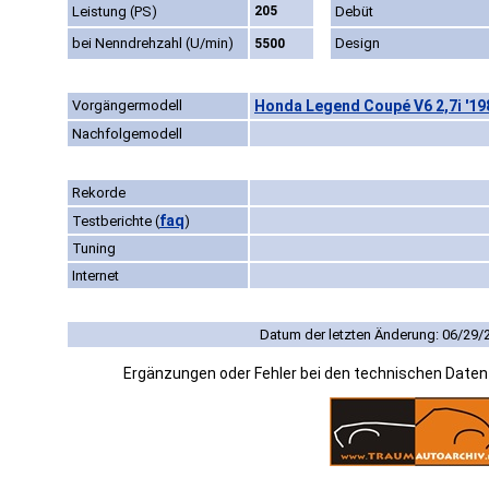
Leistung (PS)
205
Debüt
bei Nenndrehzahl (U/min)
Design
5500
Vorgängermodell
Honda Legend Coupé V6 2,7i '19
Nachfolgemodell
Rekorde
faq
Testberichte
(
)
Tuning
Internet
Datum der letzten Änderung: 06/29/
Ergänzungen oder Fehler bei den technischen Date