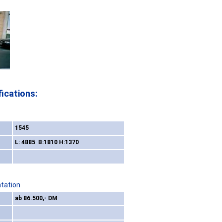
ications:
1545
L: 4885 B:1810 H:1370
ntation
ab 86.500,- DM