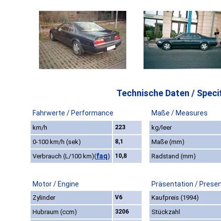
Technische Daten / Specif
Fahrwerte / Performance
Maße / Measures
km/h
223
kg/leer
0-100 km/h (sek)
8,1
Maße (mm)
faq
Verbrauch (L/100 km)
(
)
10,8
Radstand (mm)
Motor / Engine
Präsentation / Prese
Zylinder
V6
Kaufpreis (1994)
Hubraum (ccm)
3206
Stückzahl