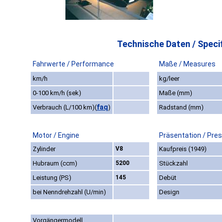
Technische Daten / Specif
Fahrwerte / Performance
Maße / Measures
km/h
kg/leer
0-100 km/h (sek)
Maße (mm)
faq
Verbrauch (L/100 km)
(
)
Radstand (mm)
Motor / Engine
Präsentation / Pre
Zylinder
V8
Kaufpreis (1949)
Hubraum (ccm)
5200
Stückzahl
Leistung (PS)
145
Debüt
bei Nenndrehzahl (U/min)
Design
Vorgängermodell