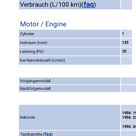
faq
Verbrauch (L/100 km)
(
)
Motor / Engine
Zylinder
1
Hubraum (ccm)
125
Leistung (PS)
20
bei Nenndrehzahl (U/min)
Vorgängermodell
Nachfolgemodell
1956: 1
Rekorde
1956: 2
1956: 2
faq
Testberichte
(
)