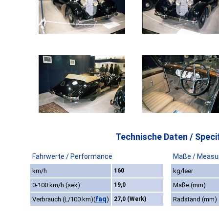
Technische Daten / Specif
Fahrwerte / Performance
Maße / Measu
km/h
160
kg/leer
0-100 km/h (sek)
19,0
Maße (mm)
faq
Verbrauch (L/100 km)
(
)
27,0 (Werk)
Radstand (mm)