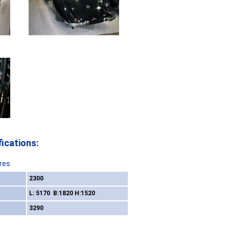
ications:
res
2300
L: 5170 B:1820 H:1520
3290