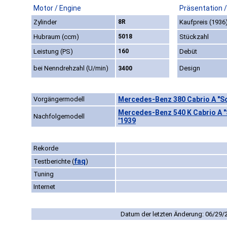
Motor / Engine
Präsentation 
Zylinder
8R
Kaufpreis (1936
Hubraum (ccm)
5018
Stückzahl
Leistung (PS)
160
Debüt
bei Nenndrehzahl (U/min)
Design
3400
Vorgängermodell
Mercedes-Benz 380 Cabrio A "S
Mercedes-Benz 540 K Cabrio A 
Nachfolgemodell
'1939
Rekorde
faq
Testberichte
(
)
Tuning
Internet
Datum der letzten Änderung: 06/29/