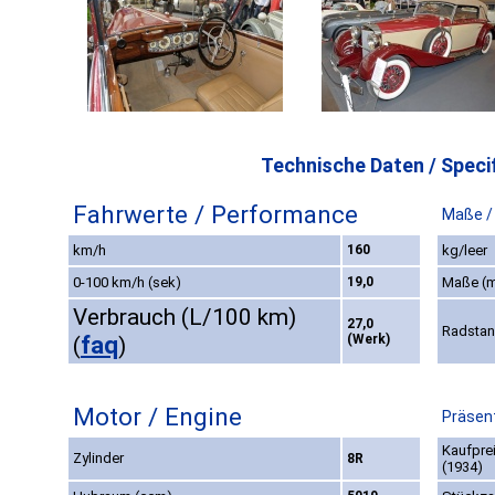
Technische Daten / Specif
Fahrwerte / Performance
Maße /
km/h
160
kg/leer
0-100 km/h (sek)
19,0
Maße (
Verbrauch (L/100 km)
27,0
Radsta
faq
(Werk)
(
)
Motor / Engine
Präsent
Kaufpre
Zylinder
8R
(1934)